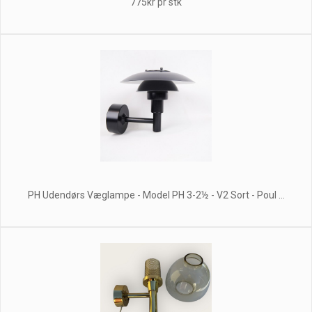
775kr pr stk
PH Udendørs Væglampe - Model PH 3-2½ - V2 Sort - Poul ...