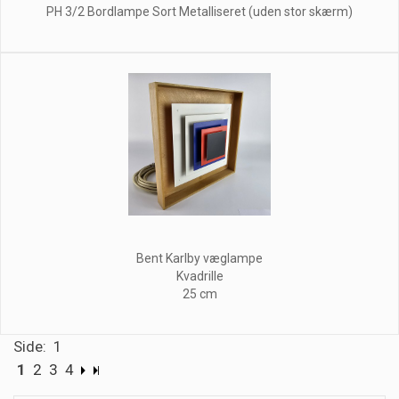
PH 3/2 Bordlampe Sort Metalliseret (uden stor skærm)
Bent Karlby væglampe
Kvadrille
25 cm
Side: 1
1
2
3
4