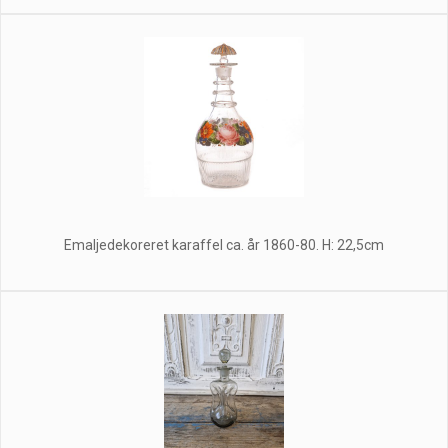
Emaljedekoreret karaffel ca. år 1860-80. H: 22,5cm