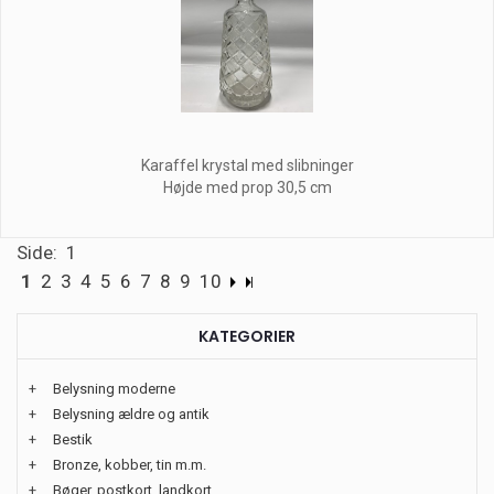
Karaffel krystal med slibninger
Højde med prop 30,5 cm
Side: 1
1
2
3
4
5
6
7
8
9
10
KATEGORIER
+
Belysning moderne
+
Belysning ældre og antik
+
Bestik
+
Bronze, kobber, tin m.m.
+
Bøger, postkort, landkort