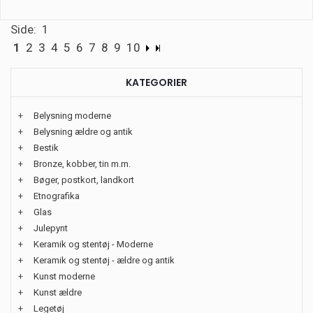
Side: 1
1
2
3
4
5
6
7
8
9
10
KATEGORIER
+
Belysning moderne
+
Belysning ældre og antik
+
Bestik
+
Bronze, kobber, tin m.m.
+
Bøger, postkort, landkort
+
Etnografika
+
Glas
+
Julepynt
+
Keramik og stentøj - Moderne
+
Keramik og stentøj - ældre og antik
+
Kunst moderne
+
Kunst ældre
+
Legetøj