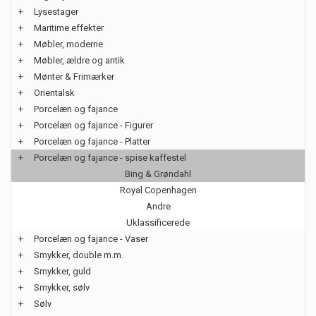
+
Lysestager
+
Maritime effekter
+
Møbler, moderne
+
Møbler, ældre og antik
+
Mønter & Frimærker
+
Orientalsk
+
Porcelæn og fajance
+
Porcelæn og fajance - Figurer
+
Porcelæn og fajance - Platter
+
Porcelæn og fajance - spise kaffestel
Bing & Grøndahl
Royal Copenhagen
Andre
Uklassificerede
+
Porcelæn og fajance - Vaser
+
Smykker, double m.m.
+
Smykker, guld
+
Smykker, sølv
+
Sølv