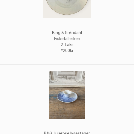
Bing & Grøndahl
Fisketallerken
2. Laks
*200kr
B&G Julerose lysestager