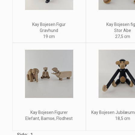
Kay Bojesen Figur
Kay Bojesen fi
Gravhund
Stor Abe
19 cm
27,5 cm
Kay Bojesen Figurer
Kay Bojesen Jubilæum
Elefant, Bamse, Flodhest
18,5 cm
Side: 1