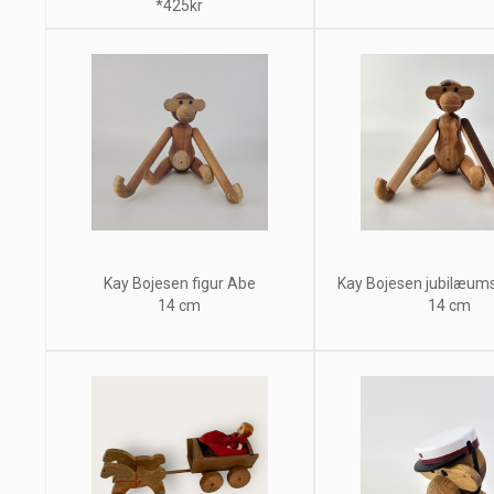
*425kr
Kay Bojesen figur Abe
Kay Bojesen jubilæums
14 cm
14 cm