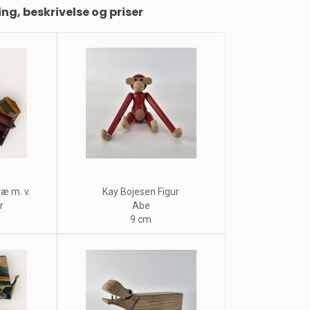
ing, beskrivelse og priser
æ m. v.
Kay Bojesen Figur
r
Abe
9 cm