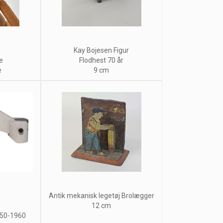
Kay Bojesen Figur
e
Flodhest 70 år
e
9 cm
Antik mekanisk legetøj Brolægger
12 cm
1950-1960