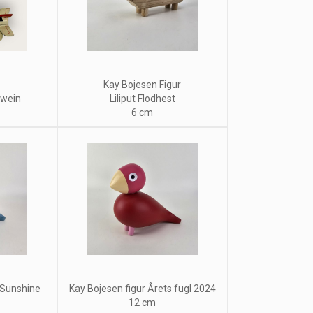
Kay Bojesen Figur
lwein
Liliput Flodhest
6 cm
 Sunshine
Kay Bojesen figur Årets fugl 2024
12 cm