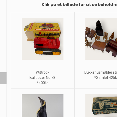
Klik på et billede for at se beholdn
Wittrock
Dukkehusmøbler i tr
Bulldozer No 78
*Samlet 425k
*400kr