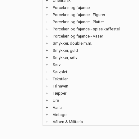
+
Orientalsk
+
Porcelæn og fajance
+
Porcelæn og fajance - Figurer
+
Porcelæn og fajance - Platter
+
Porcelæn og fajance - spise kaffestel
+
Porcelæn og fajance - Vaser
+
Smykker, double m.m.
+
Smykker, guld
+
Smykker, sølv
+
Sølv
+
Sølvplet
+
Tekstiler
+
Til haven
+
Tæpper
+
Ure
+
Varia
+
Vintage
+
Våben & Militaria