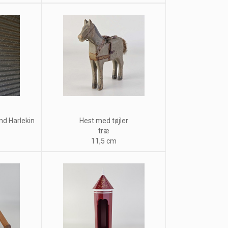
d Harlekin
Hest med tøjler
træ
11,5 cm