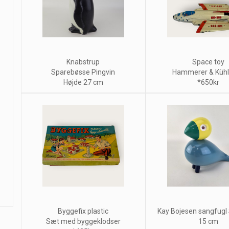
Knabstrup
Space toy
Sparebøsse Pingvin
Hammerer & Küh
Højde 27 cm
*650kr
Byggefix plastic
Kay Bojesen sangfugl
Sæt med byggeklodser
15 cm