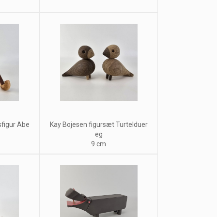
figur Abe
Kay Bojesen figursæt Turtelduer
eg
9 cm