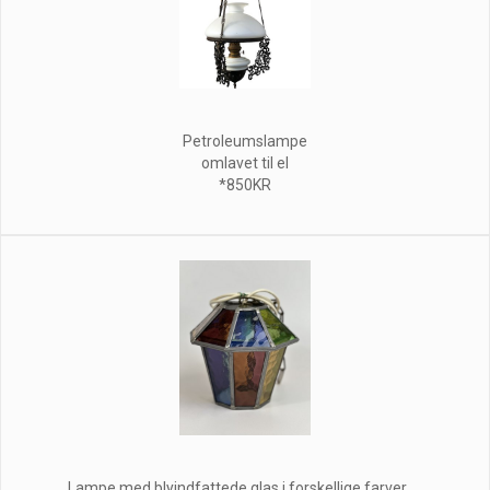
Petroleumslampe
omlavet til el
*850KR
Lampe med blyindfattede glas i forskellige farver, ...