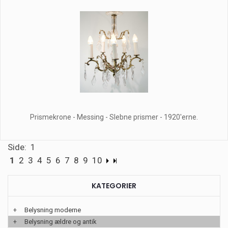
Prismekrone - Messing - Slebne prismer - 1920'erne.
Side: 1
1
2
3
4
5
6
7
8
9
10
KATEGORIER
+
Belysning moderne
+
Belysning ældre og antik