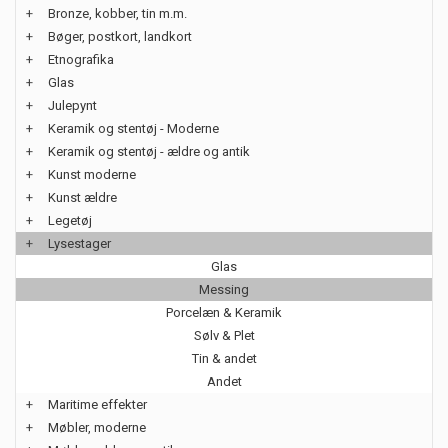
+
Bronze, kobber, tin m.m.
+
Bøger, postkort, landkort
+
Etnografika
+
Glas
+
Julepynt
+
Keramik og stentøj - Moderne
+
Keramik og stentøj - ældre og antik
+
Kunst moderne
+
Kunst ældre
+
Legetøj
+
Lysestager
Glas
Messing
Porcelæn & Keramik
Sølv & Plet
Tin & andet
Andet
+
Maritime effekter
+
Møbler, moderne