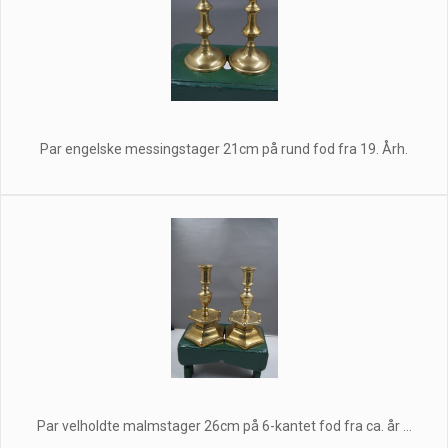
Par engelske messingstager 21cm på rund fod fra 19. Årh.
Par velholdte malmstager 26cm på 6-kantet fod fra ca. år ...