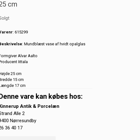
25 cm
Solgt
Varenr
: 615299
Beskrivelse
: Mundblæst vase af hvidt opalglas
Formgiver Alvar Aalto
Producent Iittala
Højde 25 cm
Bredde 15 cm
Længde 17 cm
Denne vare kan købes hos:
Kinnerup Antik & Porcelæn
Strand Alle 2
9400 Nørresundby
26 36 40 17