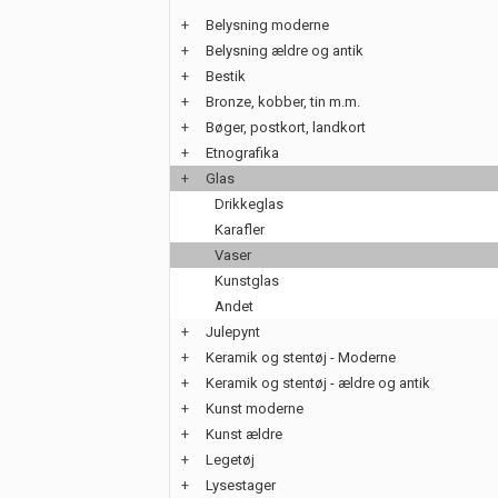
+
Belysning moderne
+
Belysning ældre og antik
+
Bestik
+
Bronze, kobber, tin m.m.
+
Bøger, postkort, landkort
+
Etnografika
+
Glas
Drikkeglas
Karafler
Vaser
Kunstglas
Andet
+
Julepynt
+
Keramik og stentøj - Moderne
+
Keramik og stentøj - ældre og antik
+
Kunst moderne
+
Kunst ældre
+
Legetøj
+
Lysestager