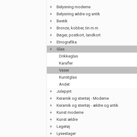
+
Belysning moderne
+
Belysning ældre og antik
+
Bestik
+
Bronze, kobber, tin m.m.
+
Bøger, postkort, landkort
+
Etnografika
+
Glas
Drikkeglas
Karafler
Vaser
Kunstglas
Andet
+
Julepynt
+
Keramik og stentøj - Moderne
+
Keramik og stentøj - ældre og antik
+
Kunst moderne
+
Kunst ældre
+
Legetøj
+
Lysestager