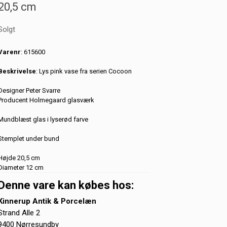
20,5 cm
Solgt
Varenr
: 615600
Beskrivelse
: Lys pink vase fra serien Cocoon
Designer Peter Svarre
Producent Holmegaard glasværk
Mundblæst glas i lyserød farve
Stemplet under bund
Højde 20,5 cm
Diameter 12 cm
Denne vare kan købes hos:
Kinnerup Antik & Porcelæn
Strand Alle 2
9400 Nørresundby